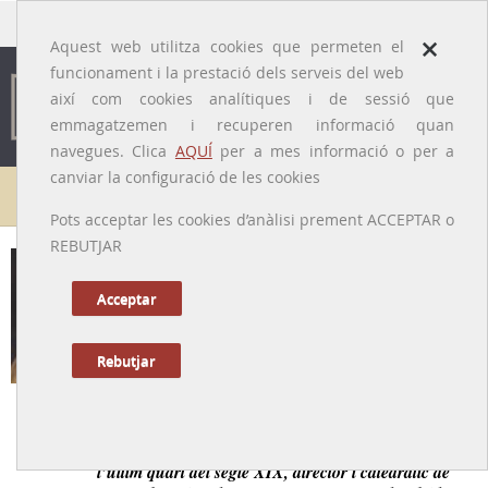
traducido por
×
Aquest web utilitza cookies que permeten el
funcionament i la prestació dels serveis del web
així com cookies analítiques i de sessió que
emmagatzemen i recuperen informació quan
navegues. Clica
AQUÍ
per a mes informació o per a
canviar la configuració de les cookies
Galeria de metges
Pots acceptar les cookies d’anàlisi prement ACCEPTAR o
REBUTJAR
Josep Oriol Combelles i Navarra
[ Barcelona, 1841 – Lleida, 1897 ]
Acceptar
Rebutjar
Tornar a la Biografia
Metge amb fortes conviccions socials a la Lleida de
l’últim quart del segle XIX, director i catedràtic de