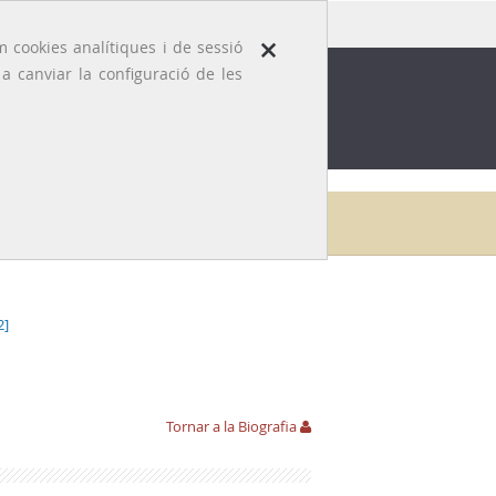
×
 cookies analítiques i de sessió
 canviar la configuració de les
ROFESSIÓ
EFEMÈRIDES MÈDIQUES
oni Codorniu i Nieto de Samaniego
Obra publicada
2]
Tornar a la Biografia