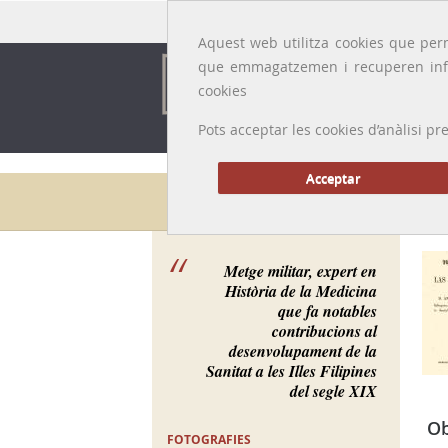
Idioma:
Català
|
Castellano
|
English
|
Français
Aquest web utilitza cookies que perm
que emmagatzemen i recuperen inf
cookies
Pots acceptar les cookies d’anàlisi
Acceptar
Galeria de metges
Metge militar, expert en
Història de la Medicina
que fa notables
contribucions al
desenvolupament de la
Sanitat a les Illes Filipines
del segle XIX
Ob
FOTOGRAFIES