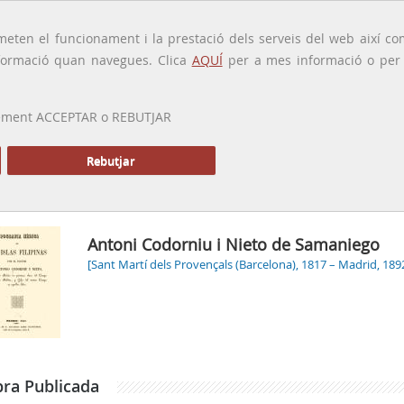
traducido por
eten el funcionament i la prestació dels serveis del web així com
ormació quan navegues. Clica
AQUÍ
per a mes informació o per a
 prement ACCEPTAR o REBUTJAR
PRESENTACIÓ
GALERIA
ALTRES GALERIES
MEMÒRIA P
Rebutjar
Inici
Galeria
Ant
Antoni Codorniu i Nieto de Samaniego
[Sant Martí dels Provençals (Barcelona), 1817 – Madrid, 189
ra Publicada