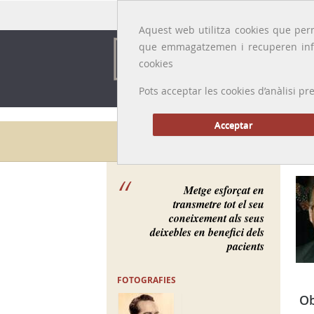
Idioma:
Català
|
Castellano
|
English
|
Français
Aquest web utilitza cookies que perm
que emmagatzemen i recuperen inf
cookies
Pots acceptar les cookies d’anàlisi
Acceptar
Galeria de metges
Metge esforçat en
transmetre tot el seu
coneixement als seus
deixebles en benefici dels
pacients
FOTOGRAFIES
Ob