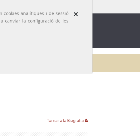
×
 cookies analítiques i de sessió
 canviar la configuració de les
ROFESSIÓ
EFEMÈRIDES MÈDIQUES
Galeria
Robert Nolla i Panadès
Obra publicada
Tornar a la Biografia