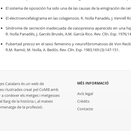
El sistema de oposición ha sido una de las causas de la emigración de ce
El electroencefalograma en las colagenosis. R. Nolla Panadés, J. Venrell Ro
Síndrome de secreción inadecuada de vasopresina aparecido en una hi
R. Nolla Panadés, J. Garcés Brusés, A.M. García Rico. Rev. Clín. Esp. 1976;1
Pubertad precoz en el sexo femenino y neurofibromatosis de Von Reckli
R.M. Ramió, M. Nolla, A. Bedós. Rev. Clín. Esp. 1983;169 (3):147-151.
MÉS INFORMACIÓ
ges Catalans és un web de
es i·lustrades creat pel CoMB amb
Avís legal
r a conèixer els metges i metgesses
 llarg de la història i, al mateix
Crèdits
homenatge de la professió.
Contacte