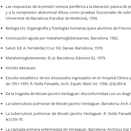
Las respuestas de la presión venosa periférica a la elevación pasiva de
y a la compresión abdominal difusa como pruebas funcionales de sobre
Universitat de Barcelona (Facultat de Medicina), 1956.
Biologia (II). Organigrafía y fisiologías humanas (para alumnos de Preuniv
Intoxicación aguda por metahemoglobinizantes. Barcelona, 1962.
Salud. Ed. A. Fernández Cruz. Ed. Danae. Barcelona, 1970.
Metahemoglobinemies. Et al. Barcelona: Edicions 62, 1979.
Articles destacats
Estudio estadístico de los intoxicados ingresados en el Hospital Clínico
de 1951-1955. R. Nolla Panadés. Arch. Españ. Med. Int. 1956; 2(4):283-8.
De la tragedia de Mosen Jacinto Verdaguer: disconformidad con un diagnós
La tuberculosis pulmonar de Mosén Jacinto Verdaguer. Barcelona: Arch. E
La tuberculosis pulmonar de Mosén Jacinto Verdaguer. R. Nolla Panadés
4(1):59-79.
La Llamada primera enfermedad de Verdaguer. Barcelona: Archivos Esp 