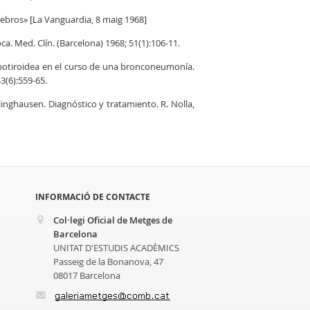
rebros» [La Vanguardia, 8 maig 1968]
ca. Med. Clín. (Barcelona) 1968; 51(1):106-11.
potiroidea en el curso de una bronconeumonía.
43(6):559-65.
nghausen. Diagnóstico y tratamiento. R. Nolla,
INFORMACIÓ DE CONTACTE
Col·legi Oficial de Metges de
Barcelona
UNITAT D'ESTUDIS ACADÈMICS
Passeig de la Bonanova, 47
08017 Barcelona