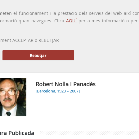
traducido por
eten el funcionament i la prestació dels serveis del web així com
ormació quan navegues. Clica
AQUÍ
per a mes informació o per a
 prement ACCEPTAR o REBUTJAR
PRESENTACIÓ
GALERIA
ALTRES GALERIES
MEMÒRIA P
Rebutjar
Inici
Robert Nolla i Panadès
[Barcelona, 1923 – 2007]
ra Publicada