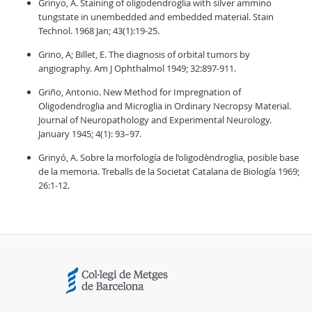
Grinyo, A. Staining of oligodendroglia with silver ammino
tungstate in unembedded and embedded material. Stain
Technol. 1968 Jan; 43(1):19-25.
Grino, A; Billet, E. The diagnosis of orbital tumors by
angiography. Am J Ophthalmol 1949; 32:897-911.
Griño, Antonio. New Method for Impregnation of
Oligodendroglia and Microglia in Ordinary Necropsy Material.
Journal of Neuropathology and Experimental Neurology.
January 1945; 4(1): 93–97.
Grinyó, A. Sobre la morfología de l’oligodèndroglia, posible base
de la memoria. Treballs de la Societat Catalana de Biología 1969;
26:1-12.