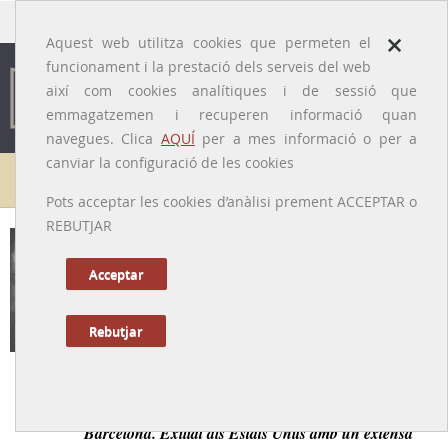
traducido por
×
Aquest web utilitza cookies que permeten el
funcionament i la prestació dels serveis del web
així com cookies analítiques i de sessió que
emmagatzemen i recuperen informació quan
navegues. Clica
AQUÍ
per a mes informació o per a
canviar la configuració de les cookies
Galeria de metges
Pots acceptar les cookies d’anàlisi prement ACCEPTAR o
REBUTJAR
Antoni Grinyó Garriga
[Barcelona, 9/09/1903 – 16/12/1970]
Acceptar
Rebutjar
Tornar a la Biografia
Neurocientífic format a l’Institut de Fisiologia de
Barcelona. Exiliat als Estats Units amb un extensa