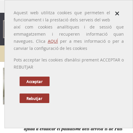
traducido por
×
Aquest web utilitza cookies que permeten el
funcionament i la prestació dels serveis del web
així com cookies analítiques i de sessió que
emmagatzemen i recuperen informació quan
navegues. Clica
AQUÍ
per a mes informació o per a
canviar la configuració de les cookies
Galeria de metges
Pots acceptar les cookies d’anàlisi prement ACCEPTAR o
REBUTJAR
Marcel Ralló i Mas
[Rupià (Baix Empordà), 12/01/1859 – 29/12/1940]
Acceptar
Rebutjar
Tornar a la Biografia
Reputat metge general e higienista del Baix Empordà,
ajudà a eradicar el paludisme dels arrosa’ls de Pals