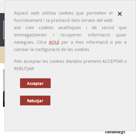
traducido por
×
Aquest web utilitza cookies que permeten el
funcionament i la prestació dels serveis del web
així com cookies analítiques i de sessió que
emmagatzemen i recuperen informació quan
navegues. Clica
AQUÍ
per a mes informació o per a
canviar la configuració de les cookies
Galeria de metges
Pots acceptar les cookies d’anàlisi prement ACCEPTAR o
REBUTJAR
Josep Corrons i Espinalt [Espinal]
[Manresa (Bages), 19/03/1928 - 19/07/2021]
Acceptar
Rebutjar
Tornar a la Biografia
Un cardiòleg destacat de la Catalunya central, mestre de
cardiòlegs