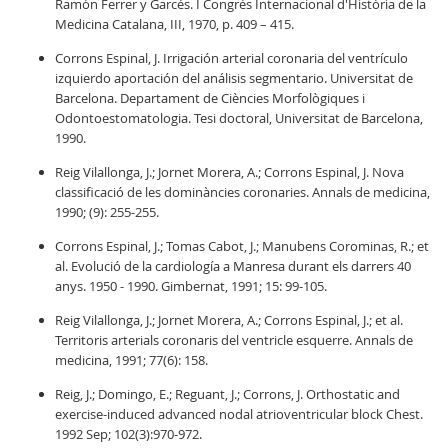
Ramón Ferrer y Garcés. I Congrés Internacional d'Història de la
Medicina Catalana, III, 1970, p. 409 – 415.
Corrons Espinal, J. Irrigación arterial coronaria del ventrículo
izquierdo aportación del análisis segmentario. Universitat de
Barcelona. Departament de Ciències Morfològiques i
Odontoestomatologia. Tesi doctoral, Universitat de Barcelona,
1990.
Reig Vilallonga, J.; Jornet Morera, A.; Corrons Espinal, J. Nova
classificació de les dominàncies coronaries. Annals de medicina,
1990; (9): 255-255.
Corrons Espinal, J.; Tomas Cabot, J.; Manubens Corominas, R.; et
al. Evolució de la cardiología a Manresa durant els darrers 40
anys. 1950 - 1990. Gimbernat, 1991; 15: 99-105.
Reig Vilallonga, J.; Jornet Morera, A.; Corrons Espinal, J.; et al.
Territoris arterials coronaris del ventricle esquerre. Annals de
medicina, 1991; 77(6): 158.
Reig, J.; Domingo, E.; Reguant, J.; Corrons, J. Orthostatic and
exercise-induced advanced nodal atrioventricular block Chest.
1992 Sep; 102(3):970-972.