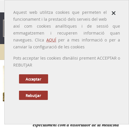
traducido por
×
Aquest web utilitza cookies que permeten el
funcionament i la prestació dels serveis del web
així com cookies analítiques i de sessió que
emmagatzemen i recuperen informació quan
navegues. Clica
AQUÍ
per a mes informació o per a
canviar la configuració de les cookies
Galeria de metges
Pots acceptar les cookies d’anàlisi prement ACCEPTAR o
REBUTJAR
Manuel Usandizaga i Soraluce
[Sant Sebastià, 1898 - Barcelona, 1982]
Acceptar
Rebutjar
Tornar a la Biografia
Catedràtic d’Obstetrícia i Ginecologia que va destacar
especialment com a historiador de la medicina