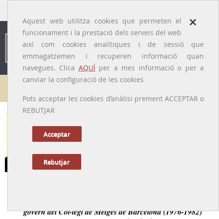
traducido por
×
Aquest web utilitza cookies que permeten el
funcionament i la prestació dels serveis del web
així com cookies analítiques i de sessió que
emmagatzemen i recuperen informació quan
navegues. Clica
AQUÍ
per a mes informació o per a
canviar la configuració de les cookies
Galeria de metges
Pots acceptar les cookies d’anàlisi prement ACCEPTAR o
REBUTJAR
Carles Pijoan de Beristain
[Barcelona, 1914 – 1989]
Acceptar
Rebutjar
Tornar a la Biografia
Cardiòleg destacat, president de la primera junta de
govern del Col·legi de Metges de Barcelona (1976-1982)