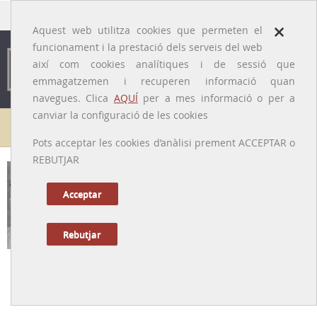
traducido por
×
Aquest web utilitza cookies que permeten el
funcionament i la prestació dels serveis del web
així com cookies analítiques i de sessió que
emmagatzemen i recuperen informació quan
navegues. Clica
AQUÍ
per a mes informació o per a
canviar la configuració de les cookies
Galeria de metges
Pots acceptar les cookies d’anàlisi prement ACCEPTAR o
REBUTJAR
Pere Gabarró i Garcia
[Igualada (Anoia), 01/01/1899 - Barcelona, 04/05/1980]
Acceptar
Rebutjar
Tornar a la Biografia
Iniciador de la cirurgia plàstica a Espanya