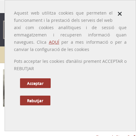
traducido por
×
Aquest web utilitza cookies que permeten el
funcionament i la prestació dels serveis del web
així com cookies analítiques i de sessió que
emmagatzemen i recuperen informació quan
navegues. Clica
AQUÍ
per a mes informació o per a
canviar la configuració de les cookies
Galeria de metges
Pots acceptar les cookies d’anàlisi prement ACCEPTAR o
REBUTJAR
Acceptar
Rebutjar
Manuel Corachan i García
[Xiva (La Foia de Bunyol, València), 02/11/1881 – Barcelona,
01/02/1942]