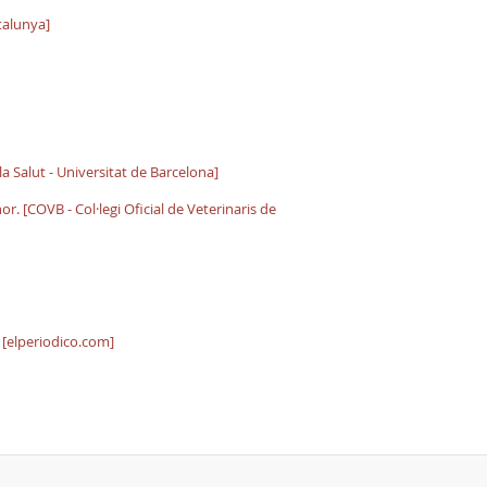
talunya]
la Salut - Universitat de Barcelona]
. [COVB - Col·legi Oficial de Veterinaris de
 [elperiodico.com]