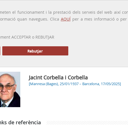
traducido por
eten el funcionament i la prestació dels serveis del web així com
ormació quan navegues. Clica
AQUÍ
per a mes informació o per a
 prement ACCEPTAR o REBUTJAR
PRESENTACIÓ
GALERIA
ALTRES GALERIES
MEMÒRIA P
Rebutjar
Inici
Gal
Jacint Corbella i Corbella
[Manresa (Bages), 25/01/1937 – Barcelona, 17/05/2025]
nks de referència