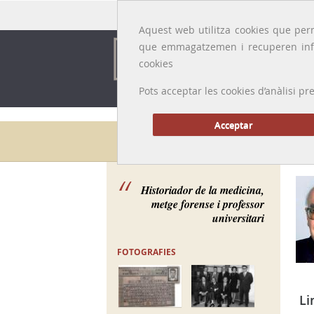
Idioma:
Català
|
Castellano
|
English
|
Français
Aquest web utilitza cookies que perm
que emmagatzemen i recuperen inf
cookies
Pots acceptar les cookies d’anàlisi
Acceptar
Galeria de metges
Historiador de la medicina,
metge forense i professor
universitari
FOTOGRAFIES
Li