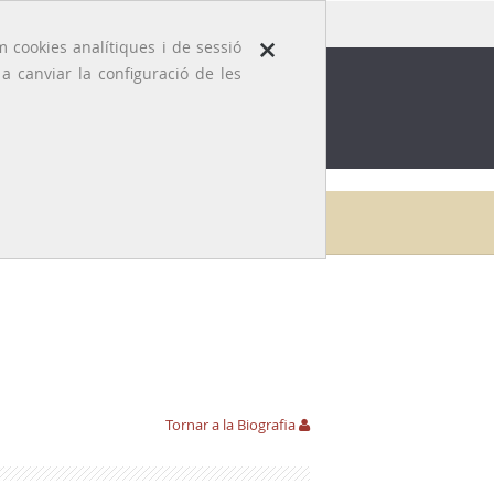
×
 cookies analítiques i de sessió
 canviar la configuració de les
ROFESSIÓ
EFEMÈRIDES MÈDIQUES
eria
Jacint Corbella i Corbella
Links de referència
Tornar a la Biografia