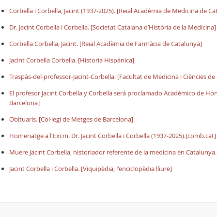
Corbella i Corbella, Jacint (1937-2025). [Reial Acadèmia de Medicina de Ca
Dr. Jacint Corbella i Corbella. [Societat Catalana d’Història de la Medicina]
Corbella Corbella, Jacint. [Reial Acadèmia de Farmàcia de Catalunya]
Jacint Corbella Corbella. [Historia Hispánica]
Traspàs-del-professor-Jacint-Corbella. [Facultat de Medicina i Ciències de 
El profesor Jacint Corbella y Corbella será proclamado Académico de Honor
Barcelona]
Obituaris. [Col·legi de Metges de Barcelona]
Homenatge a l'Excm. Dr. Jacint Corbella i Corbella (1937-2025).[comb.cat]
Muere Jacint Corbella, historiador referente de la medicina en Catalunya.
Jacint Corbella i Corbella. [Viquipèdia, l'enciclopèdia lliure]