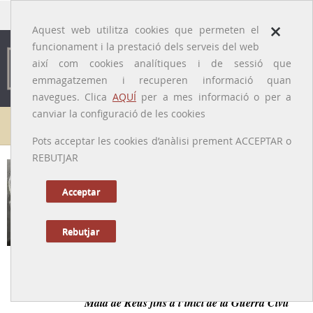
traducido por
×
Aquest web utilitza cookies que permeten el
funcionament i la prestació dels serveis del web
així com cookies analítiques i de sessió que
emmagatzemen i recuperen informació quan
navegues. Clica
AQUÍ
per a mes informació o per a
canviar la configuració de les cookies
Galeria de metges
Pots acceptar les cookies d’anàlisi prement ACCEPTAR o
REBUTJAR
Josep Briansó i Salvadó
[Reus, 1888 – 27/11/1949]
Acceptar
Rebutjar
Tornar a la Biografia
Psiquiatre i polític reusenc, director de l’Institut Pere
Mata de Reus fins a l’inici de la Guerra Civil