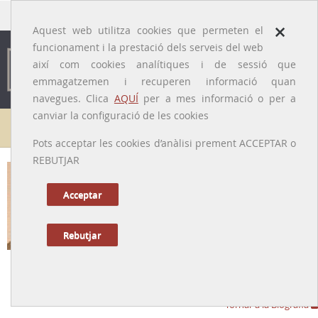
traducido por
×
Aquest web utilitza cookies que permeten el
funcionament i la prestació dels serveis del web
així com cookies analítiques i de sessió que
emmagatzemen i recuperen informació quan
navegues. Clica
AQUÍ
per a mes informació o per a
canviar la configuració de les cookies
Galeria de metges
Pots acceptar les cookies d’anàlisi prement ACCEPTAR o
REBUTJAR
Acceptar
Rebutjar
Casto López-Brea i Ortiz de Angulo
[Quintanar de la Orden (Toledo), 1854 – Barcelona, 1920]
Tornar a la Biografia