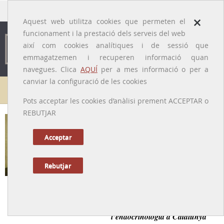
traducido por
×
Aquest web utilitza cookies que permeten el
funcionament i la prestació dels serveis del web
així com cookies analítiques i de sessió que
emmagatzemen i recuperen informació quan
navegues. Clica
AQUÍ
per a mes informació o per a
canviar la configuració de les cookies
Galeria de metges
Pots acceptar les cookies d’anàlisi prement ACCEPTAR o
REBUTJAR
Leandre Cervera i Astor
[Gràcia (Barcelona), 1891 – Barcelona, 1964]
Acceptar
Rebutjar
Tornar a la Biografia
Un investigador de gran nivell, pioner de
l’endocrinologia a Catalunya