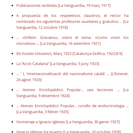
Publicaciones recibidas [La Vanguardia, 19 març 1917]
A propuesta de los respeetivos claustros, el rector ha
nombrado los siguientes profesores auxiliares y gratuitos ... [La
Vanguardia, 12 octubre 1918]
... «Orfeón Graciano», sobre el tema: «Como viven los
microbios» ... [La Vanguardia, 16 setembre 1921]
Els hostes tolosencs, Març 1922 [Catalunya Gràfica, 1922;8-9]
La ‘’Acció Catalana’’ [La Vanguardia, 5 juny 1923]
... ' L ’intemacionalització del nacionalisme català' ... [L’Estevet,
24 agost 1923]
... Ateneo Enciclopédico Popular... seis lecciones ... [La
Vanguardia, 9 desembre 1924]
... Ateneo Enciclopédico Popular... cursillo de endocrinologia ...
[La Vanguardia, 3 febrer 1925]
Homenaje a Ignacio Iglesias [La Vanguardia, 30 gener 1927]
Ignacio Iglesias ha muerto [La Vanguardia, 10 octubre 1928]