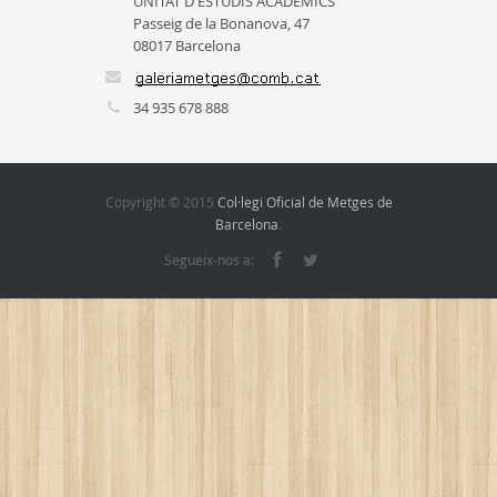
UNITAT D'ESTUDIS ACADÈMICS
Passeig de la Bonanova, 47
08017 Barcelona
34 935 678 888
Copyright © 2015
Col·legi Oficial de Metges de
Barcelona
.
Segueix-nos a: