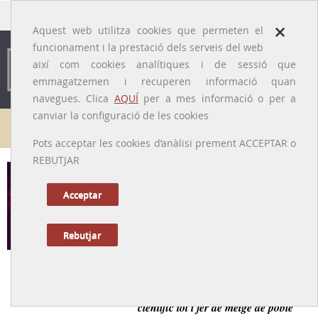
traducido por
×
Aquest web utilitza cookies que permeten el
funcionament i la prestació dels serveis del web
així com cookies analítiques i de sessió que
emmagatzemen i recuperen informació quan
navegues. Clica
AQUÍ
per a mes informació o per a
canviar la configuració de les cookies
Galeria de metges
Pots acceptar les cookies d’anàlisi prement ACCEPTAR o
REBUTJAR
Joan Baptista Parcet i Fàbrega
[Manlleu, 1814 – Vilassar de Dalt, 1891]
Acceptar
Rebutjar
Tornar a la Biografia
Metge del segle XIX que destaca pel seu notable rigor
científic tot i fer de metge de poble