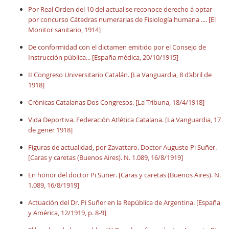
Por Real Orden del 10 del actual se reconoce derecho á optar
por concurso Cátedras numerarias de Fisiología humana .... [El
Monitor sanitario, 1914]
De conformidad con el dictamen emitido por el Consejo de
Instrucción pública... [España médica, 20/10/1915]
II Congreso Universitario Catalán. [La Vanguardia, 8 d’abril de
1918]
Crónicas Catalanas Dos Congresos. [La Tribuna, 18/4/1918]
Vida Deportiva. Federación Atlética Catalana. [La Vanguardia, 17
de gener 1918]
Figuras de actualidad, por Zavattaro. Doctor Augusto Pi Suñer.
[Caras y caretas (Buenos Aires). N. 1.089, 16/8/1919]
En honor del doctor Pi Suñer. [Caras y caretas (Buenos Aires). N.
1.089, 16/8/1919]
Actuación del Dr. Pi Suñer en la República de Argentina. [España
y América, 12/1919, p. 8-9]