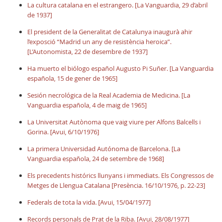
La cultura catalana en el estrangero. [La Vanguardia, 29 d’abril
de 1937]
El president de la Generalitat de Catalunya inaugurà ahir
l’exposció “Madrid un any de resistència heroica”.
[L’Autonomista, 22 de desembre de 1937]
Ha muerto el biólogo español Augusto Pi Suñer. [La Vanguardia
española, 15 de gener de 1965]
Sesión necrológica de la Real Academia de Medicina. [La
Vanguardia española, 4 de maig de 1965]
La Universitat Autònoma que vaig viure per Alfons Balcells i
Gorina. [Avui, 6/10/1976]
La primera Universidad Autónoma de Barcelona. [La
Vanguardia española, 24 de setembre de 1968]
Els precedents histórics llunyans i immediats. Els Congressos de
Metges de Llengua Catalana [Presència. 16/10/1976, p. 22-23]
Federals de tota la vida. [Avui, 15/04/1977]
Records personals de Prat de la Riba. [Avui, 28/08/1977]