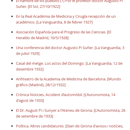
El hambre de los pueblos (1) Por el profesor doctor Augusto Pi
Suñer. [El Sol, 27/10/1922]
En la Real Acadèmia de Medicina y Cirugía recepción de un
académico. [La Vanguardia, 8 de febrer 1927]
Asociación Española para el Progreso de las Ciencias. [El
Heraldo de Madrid, 10/5/1928]
Una conferencia del doctor Augusto Pi Suñer. [La Vanguardia, 3
de juliol 1929]
Casal del metge. Los actos del Domingo. [La Vanguardia, 12 de
desembre 1932]
Anfiteatro de la Academia de Medicina de Barcelona. [Mundo
gráfico (Madrid), 28/12/1932]
Crónica Noticies. Accident d’automòbil. [L’Autonomista, 14
d'agost de 1933]
El Dr. August Pi i Sunyer a l'Ateneu de Girona. [L’Autonomista, 26
de setembre de 1933]
Política. Altres candidatures. [Diari de Girona d'avisos i notícies,