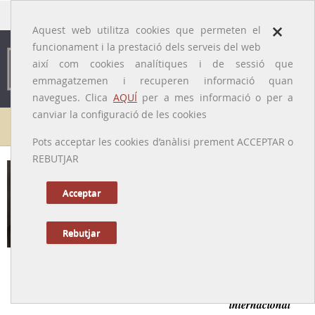
traducido por
×
Aquest web utilitza cookies que permeten el
funcionament i la prestació dels serveis del web
així com cookies analítiques i de sessió que
emmagatzemen i recuperen informació quan
navegues. Clica
AQUÍ
per a mes informació o per a
canviar la configuració de les cookies
Galeria de metges
Pots acceptar les cookies d’anàlisi prement ACCEPTAR o
REBUTJAR
August Pi i Sunyer
[Barcelona, 1879 – Mèxic, 1965]
Acceptar
Rebutjar
Tornar a la Biografia
Creador de l’Institut de Fisiologia de gran prestigi
internacional