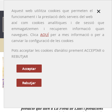
traducido por
×
Aquest web utilitza cookies que permeten el
funcionament i la prestació dels serveis del web
així com cookies analítiques i de sessió que
emmagatzemen i recuperen informació quan
navegues. Clica
AQUÍ
per a mes informació o per a
canviar la configuració de les cookies
Galeria de metges
Pots acceptar les cookies d’anàlisi prement ACCEPTAR o
REBUTJAR
ramon Moles i Marquina
[Barcelona, 1905 – 1978]
Acceptar
Rebutjar
Tornar a la Biografia
Exemple de metge rural del segle XX, estimat per tota la
població que atén a La Pobla de Lillet i poblacions