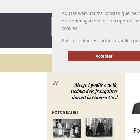
Idioma:
Català
|
Castellano
|
English
|
Français
Aquest web utilitza cookies que perm
que emmagatzemen i recuperen inf
cookies
Pots acceptar les cookies d’anàlisi
Acceptar
Galeria de metges
Metge i polític català,
víctima dels franquistes
durant la Guerra Civil
FOTOGRAFIES
Fo