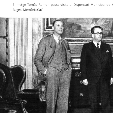
El metge Tomàs Ramon passa visita al Dispensari Municipal de M
Bages. Memòria.Cat]