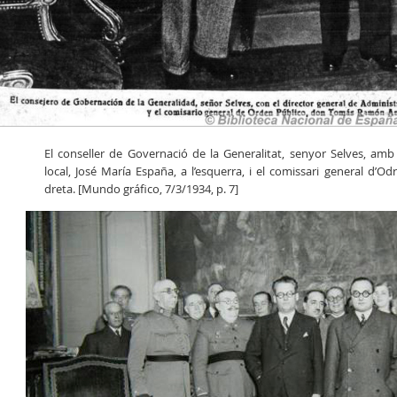
El conseller de Governació de la Generalitat, senyor Selves, amb 
local, José María España, a l’esquerra, i el comissari general d’
dreta. [Mundo gráfico, 7/3/1934, p. 7]