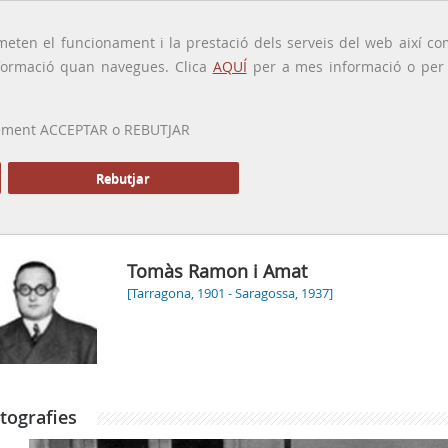
traducido por
eten el funcionament i la prestació dels serveis del web així com
ormació quan navegues. Clica
AQUÍ
per a mes informació o per a
 prement ACCEPTAR o REBUTJAR
PRESENTACIÓ
GALERIA
ALTRES GALERIES
MEMÒRIA P
Rebutjar
Tomàs Ramon i Amat
[Tarragona, 1901 - Saragossa, 1937]
tografies