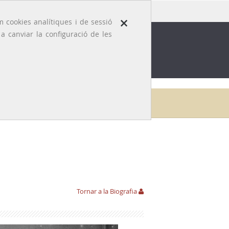
×
 cookies analítiques i de sessió
 canviar la configuració de les
ROFESSIÓ
EFEMÈRIDES MÈDIQUES
Inici
Galeria
Tomàs Ramon i Amat
Fotografies
Tornar a la Biografia