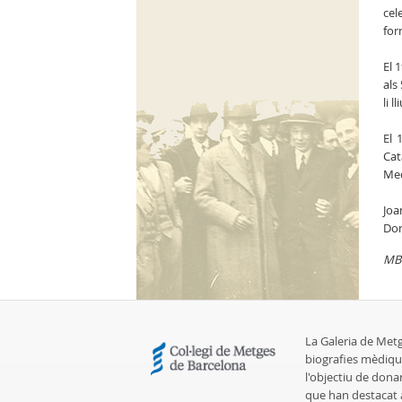
cel
for
El 
als
li 
El 
Cat
Med
Joa
Dom
MB
La Galeria de Met
biografies mèdiqu
l'objectiu de dona
que han destacat al