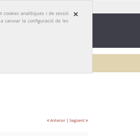
×
 cookies analítiques i de sessió
 canviar la configuració de les
ROFESSIÓ
EFEMÈRIDES MÈDIQUES
Inici
Galeria
Joan Domènech i Miró
Anterior
|
Següent