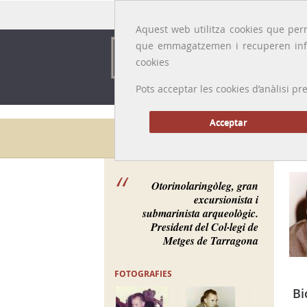
Idioma:
Català
|
Castellano
|
English
|
Français
Aquest web utilitza cookies que perm
que emmagatzemen i recuperen inf
cookies
Pots acceptar les cookies d’anàlisi
Acceptar
Galeria de metges
Otorinolaringòleg, gran
excursionista i
submarinista arqueològic.
President del Col·legi de
Metges de Tarragona
FOTOGRAFIES
Bi