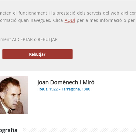
traducido por
eten el funcionament i la prestació dels serveis del web així com
ormació quan navegues. Clica
AQUÍ
per a mes informació o per a
 prement ACCEPTAR o REBUTJAR
PRESENTACIÓ
GALERIA
ALTRES GALERIES
MEMÒRIA P
Rebutjar
Joan Domènech i Miró
[Reus, 1922 – Tarragona, 1980]
ografia