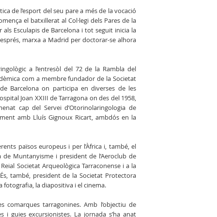
ctica de l’esport del seu pare a més de la vocació
comença el batxillerat al Col·legi dels Pares de la
als Esculapis de Barcelona i tot seguit inicia la
 després, marxa a Madrid per doctorar-se alhora
ringològic a l’entresòl del 72 de la Rambla del
 acadèmica com a membre fundador de la Societat
 de Barcelona on participa en diverses de les
’Hospital Joan XXIII de Tarragona on des del 1958,
menat cap del Servei d’Otorinolaringologia de
tament amb Lluís Gignoux Ricart, ambdós en la
erents països europeus i per l’Àfrica i, també, el
la de Muntanyisme i president de l’Aeroclub de
 Reial Societat Arqueològica Tarraconense i a la
 És, també, president de la Societat Protectora
 fotografia, la diapositiva i el cinema.
s comarques tarragonines. Amb l’objectiu de
 i guies excursionistes. La jornada s’ha anat