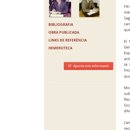
Fil
mèd
Sag
car
BIBLIOGRAFIA
que
OBRA PUBLICADA
LINKS DE REFERÈNCIA
El 
Gen
HEMEROTECA
Esp
act
té 
Aporta més informació
l’H
qua
Mol
sub
Reu
Soc
d’A
L’a
rec