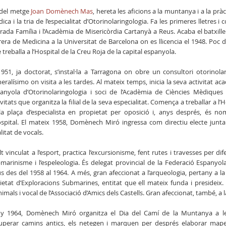
l del metge
Joan Domènech Mas
, hereta les aficions a la muntanya i a la prà
ica i la tria de l’especialitat d’Otorinolaringologia. Fa les primeres lletres i 
rada Família i l’Acadèmia de Misericòrdia Cartanyà a Reus. Acaba el batxiller 
rera de Medicina a la Universitat de Barcelona on es llicencia el 1948. Poc
 treballa a l’Hospital de la Creu Roja de la capital espanyola.
1951, ja doctorat, s’instal·la a Tarragona on obre un consultori otorinola
eralísimo on visita a les tardes. Al mateix temps, inicia la seva activitat
anyola d’Otorinolaringologia i soci de l’Acadèmia de Ciències Mèdiques
ivitats que organitza la filial de la seva especialitat. Comença a treballar a l
la plaça d’especialista en propietat per oposició i, anys després, és no
ospital. El mateix 1958, Domènech Miró ingressa com directiu electe jun
litat de vocals.
t vinculat a l’esport, practica l’excursionisme, fent rutes i travesses per dif
marinisme i l’espeleologia. És delegat provincial de la Federació Espanyo
s des del 1958 al 1964. A més, gran afeccionat a l’arqueologia, pertany a la
ietat d’Exploracions Submarines, entitat que ell mateix funda i presideix.
nimals i vocal de l’Associació d’Amics dels Castells. Gran afeccionat, també, a la
ny 1964, Domènech Miró organitza el Dia del Camí de la Muntanya a le
uperar camins antics, els netegen i marquen per després elaborar mapes