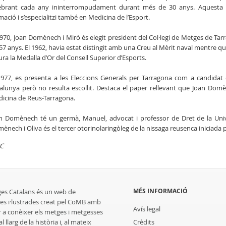
ebrant cada any ininterrompudament durant més de 30 anys. Aquesta vi
mació i s’especialitzi també en Medicina de l’Esport.
1970, Joan Domènech i Miró és elegit president del Col·legi de Metges de Ta
 57 anys. El 1962, havia estat distingit amb una Creu al Mèrit naval mentre q
lliura la Medalla d’Or del Consell Superior d’Esports.
1977, es presenta a les Eleccions Generals per Tarragona com a candidat 
alunya però no resulta escollit. Destaca el paper rellevant que Joan Dom
icina de Reus-Tarragona.
n Domènech té un germà, Manuel, advocat i professor de Dret de la Unive
ènech i Oliva és el tercer otorinolaringòleg de la nissaga reusenca iniciada p
C
MÉS INFORMACIÓ
ges Catalans és un web de
es i·lustrades creat pel CoMB amb
Avís legal
r a conèixer els metges i metgesses
 llarg de la història i, al mateix
Crèdits