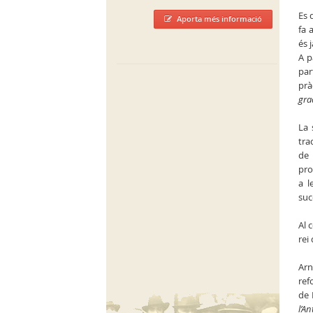
Es 
Aporta més informació
fa 
és 
A p
par
prà
gra
La 
tra
de 
pro
a l
suc
Al 
rei
Arn
ref
de 
l’An