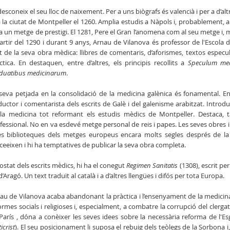
desconeix el seu lloc de naixement. Per a uns biògrafs és valencià i per a d’alt
a la ciutat de Montpeller el 1260. Amplia estudis a Nàpols i, probablement, a
ja un metge de prestigi. El 1281, Pere el Gran l’anomena com al seu metge i, més
artir del 1290 i durant 9 anys, Arnau de Vilanova és professor de l'Escola 
t de la seva obra mèdica: llibres de comentaris, d’aforismes, textos especul
ctica. En destaquen, entre d’altres, els principis recollits a
Speculum me
duatibus medicinarum
.
seva petjada en la consolidació de la medicina galènica és fonamental. E
ductor i comentarista dels escrits de Galè i del galenisme arabitzat. Intro
la medicina tot reformant els estudis mèdics de Montpeller. Destaca, t
fessional. No en va esdevé metge personal de reis i papes. Les seves obres 
es biblioteques dels metges europeus encara molts segles després de la 
ceeixen i hi ha temptatives de publicar la seva obra completa.
costat dels escrits mèdics, hi ha el conegut
Regimen Sanitatis
(1308), escrit pe
 d’Aragó. Un text traduït al català i a d’altres llengües i difós per tota Europa.
au de Vilanova acaba abandonant la pràctica i l’ensenyament de la medicina per
ormes socials i religioses i, especialment, a combatre la corrupció del clergat
París , dóna a conèixer les seves idees sobre la necessària reforma de l'Esg
ticrist
). El seu posicionament li suposa el rebuig dels teòlegs de la Sorbona i