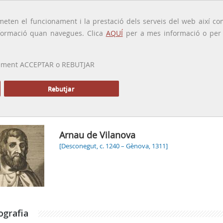
traducido por
eten el funcionament i la prestació dels serveis del web així com
ormació quan navegues. Clica
AQUÍ
per a mes informació o per a
 prement ACCEPTAR o REBUTJAR
PRESENTACIÓ
GALERIA
ALTRES GALERIES
MEMÒRIA P
Rebutjar
Arnau de Vilanova
[Desconegut, c. 1240 – Gènova, 1311]
ografia