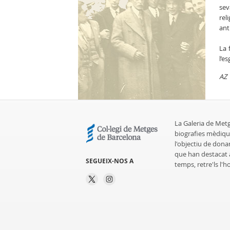
sev
rel
ant
La 
l’e
AZ
La Galeria de Met
biografies mèdiqu
l'objectiu de dona
que han destacat al
SEGUEIX-NOS A
temps, retre'ls l'