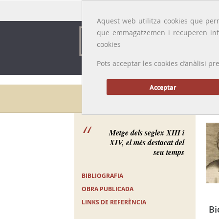
Idioma:
Català
|
Castellano
|
English
|
Français
Aquest web utilitza cookies que perm
que emmagatzemen i recuperen inf
cookies
Pots acceptar les cookies d’anàlisi
Acceptar
Galeria de metges
Metge dels seglex XIII i
XIV, el més destacat del
seu temps
BIBLIOGRAFIA
OBRA PUBLICADA
LINKS DE REFERÈNCIA
Bi