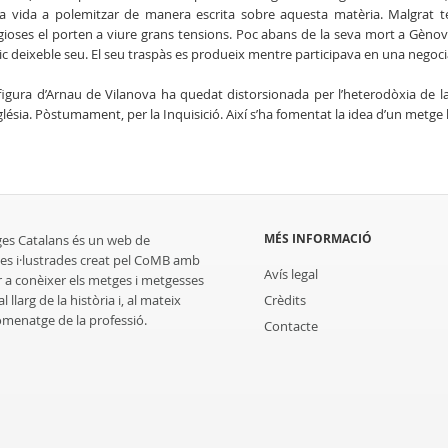
a vida a polemitzar de manera escrita sobre aquesta matèria. Malgrat ten
igioses el porten a viure grans tensions. Poc abans de la seva mort a Gènova, 
ic deixeble seu. El seu traspàs es produeix mentre participava en una negoci
figura d’Arnau de Vilanova ha quedat distorsionada per l’heterodòxia de l
sglésia. Pòstumament, per la Inquisició. Així s’ha fomentat la idea d’un metg
MÉS INFORMACIÓ
ges Catalans és un web de
es i·lustrades creat pel CoMB amb
Avís legal
r a conèixer els metges i metgesses
 llarg de la història i, al mateix
Crèdits
homenatge de la professió.
Contacte