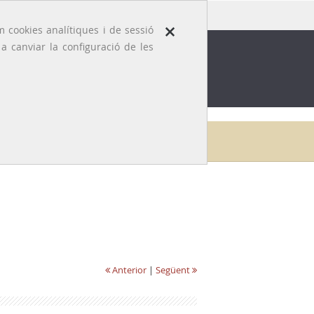
×
 cookies analítiques i de sessió
 canviar la configuració de les
ROFESSIÓ
EFEMÈRIDES MÈDIQUES
Inici
Galeria
Arnau de Vilanova
Anterior
|
Següent