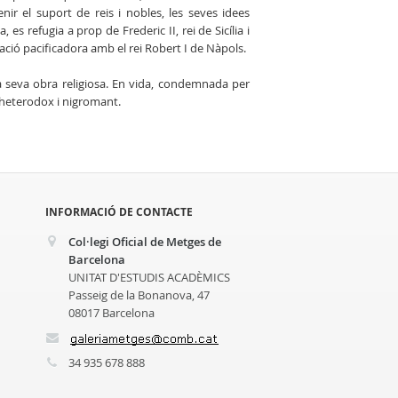
ir el suport de reis i nobles, les seves idees
es refugia a prop de Frederic II, rei de Sicília i
ació pacificadora amb el rei Robert I de Nàpols.
a seva obra religiosa. En vida, condemnada per
e heterodox i nigromant.
INFORMACIÓ DE CONTACTE
Col·legi Oficial de Metges de
Barcelona
UNITAT D'ESTUDIS ACADÈMICS
Passeig de la Bonanova, 47
08017 Barcelona
34 935 678 888