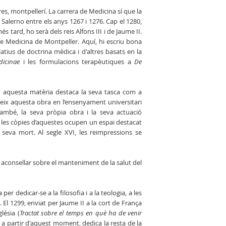
res, montpellerí. La carrera de Medicina sí que la
 Salerno entre els anys 1267 i 1276. Cap el 1280,
 tard, ho serà dels reis Alfons III i de Jaume II.
de Medicina de Montpeller. Aquí, hi escriu bona
atius de doctrina mèdica i d'altres basats en la
dicinae
i les formulacions terapèutiques a
De
n aquesta matèria destaca la seva tasca com a
dueix aquesta obra en l’ensenyament universitari
ambé, la seva pròpia obra i la seva actuació
i les còpies d’aquestes ocupen un espai destacat
seva mort. Al segle XVI, les reimpressions se
r aconsellar sobre el manteniment de la salut del
 dedicar-se a la filosofia i a la teologia, a les
. El 1299, enviat per Jaume II a la cort de França
lésia (
Tractat sobre el temps en què ha de venir
, a partir d'aquest moment, dedica la resta de la