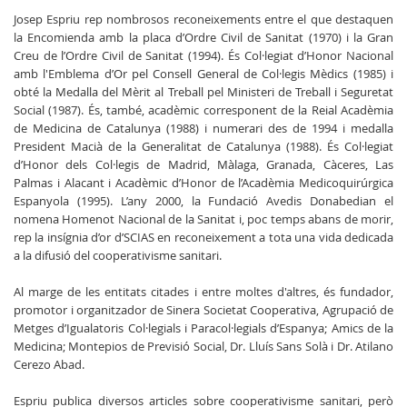
Josep Espriu rep nombrosos reconeixements entre el que destaquen
la Encomienda amb la placa d’Ordre Civil de Sanitat (1970) i la Gran
Creu de l’Ordre Civil de Sanitat (1994). És Col·legiat d’Honor Nacional
amb l'Emblema d’Or pel Consell General de Col·legis Mèdics (1985) i
obté la Medalla del Mèrit al Treball pel Ministeri de Treball i Seguretat
Social (1987). És, també, acadèmic corresponent de la Reial Acadèmia
de Medicina de Catalunya (1988) i numerari des de 1994 i medalla
President Macià de la Generalitat de Catalunya (1988). És Col·legiat
d’Honor dels Col·legis de Madrid, Màlaga, Granada, Càceres, Las
Palmas i Alacant i Acadèmic d’Honor de l’Acadèmia Medicoquirúrgica
Espanyola (1995). L’any 2000, la Fundació Avedis Donabedian el
nomena Homenot Nacional de la Sanitat i, poc temps abans de morir,
rep la insígnia d’or d’SCIAS en reconeixement a tota una vida dedicada
a la difusió del cooperativisme sanitari.
Al marge de les entitats citades i entre moltes d'altres, és fundador,
promotor i organitzador de Sinera Societat Cooperativa, Agrupació de
Metges d’Igualatoris Col·legials i Paracol·legials d’Espanya; Amics de la
Medicina; Montepios de Previsió Social, Dr. Lluís Sans Solà i Dr. Atilano
Cerezo Abad.
Espriu publica diversos articles sobre cooperativisme sanitari, però