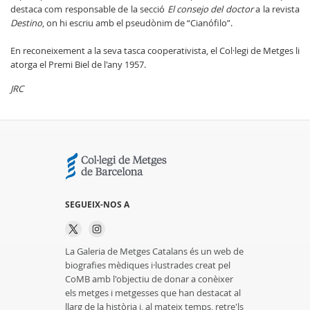
destaca com responsable de la secció
El consejo del doctor
a la revista
Destino
, on hi escriu amb el pseudònim de “Cianófilo”.
En reconeixement a la seva tasca cooperativista, el Col·legi de Metges li
atorga el Premi Biel de l'any 1957.
JRC
SEGUEIX-NOS A
La Galeria de Metges Catalans és un web de
biografies mèdiques i·lustrades creat pel
CoMB amb l'objectiu de donar a conèixer
els metges i metgesses que han destacat al
llarg de la història i, al mateix temps, retre'ls