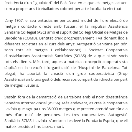
l’existència d’un “igualatori” del País Basc en el que els metges actuen
com a propietaris i treballadors cobrant per acte facultatiu efectuat.
L’any 1957, el seu entusiasme per aquest model de lliure elecció de
metge i contacte directe amb l’usuari, el fa impulsar Assistència
Sanitària Col·legial (ASC) amb el suport del Col·legi Oficial de Metges de
Barcelona (COMB). L’entitat creix progressivament i va donant lloc a
diferents societats en el curs dels anys: Autogestió Sanitària (en són
socis tots els metges i col·laboradors) i Societat Cooperativa
d’Instal·lacions Assistencials Sanitàries (SCIAS) de la que hi són socis
tots els clients. Més tard, aquesta mateixa concepció cooperativista
s’aplicà en la creació i l'organització de l’Hospital de Barcelona. Tot
plegat, ha aportat la creació d’un grup cooperativista (Grup
Assistència) amb una gestió dels recursos compartida i directa per part
de metges i usuaris.
S’estén fora de la demarcació de Barcelona amb el nom d’Assistència
Sanitària Interprovincial (ASISA). Més endavant, es crea la cooperativa
Lavínia que agrupa uns 35.000 metges que presten atenció sanitària a
més d’un milió de persones. Les tres cooperatives -Autogestió
Sanitària, SCIAS i Lavínia- s’uneixen i esdevé la Fundació Espriu, que ell
mateix presideix fins la seva mort.