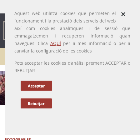
traducido por
×
Aquest web utilitza cookies que permeten el
funcionament i la prestació dels serveis del web
així com cookies analítiques i de sessió que
emmagatzemen i recuperen informació quan
navegues. Clica
AQUÍ
per a mes informació o per a
canviar la configuració de les cookies
Galeria de metges
Pots acceptar les cookies d’anàlisi prement ACCEPTAR o
REBUTJAR
Josep Espriu i Castelló
[Santa Coloma de Farnés, 1914 – Barcelona, 2002]
Acceptar
Rebutjar
Anterior
|
Següent
Impulsor del cooperativisme sanitari
FOTOGRAFIES