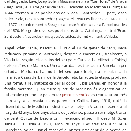
del Berguedà. L’avi, Josep Soler i Massana neix a a “Can Tonic” de Vilada
(Bergueda), el 10 de gener de 1813. Llicenciat en Medicina i Cirurgia el
1844, exerceix a les poblacions de Vilada i Santpedor. El pare, Josep
Soler i Sala, neix a Santpedor (Bages), el 1850 i es llicencia en Medicina
el 1877, probablement a Saragossa després d’estudiar a Barcelona des
del 1870. Metge de diverses poblacions de la Catalunya central (Bruc,
Santpedor, Navarcles) fins que s’estableix definitivament a Vilada.
Àngel Soler Daniel, nascut a El Bruc el 18 de gener de 1891, inicia
l’educació primària a Santpedor, després a Navarcles i, finalment, a
Vilada tot seguint els destins del seu pare. Cursa el batxillerat al Col·legi
dels Jesuïtes de Manresa. Un cop acabat, es trasllada a Barcelona per
estudiar Medicina. La mort del seu pare l’obliga a treballar a la
Farmàcia Casas del barri de la Barceloneta. En aquesta etapa, produeix
una fórmula reumatològica per al dolor: l'Elixir Daniel, en honor a la
família materna. Quan cursa quart de Medicina és diagnosticat de
tuberculosi pulmonar pel doctor
Jacint Reventós
i es retira durant més
d’un any a la masia d’uns parents a Gallifa. L’any 1916, obté la
llicenciatura de Medicina i s’instal·la de metge a Vilada on exerceix al
llarg de 42 anys. Dos anys abans de jubilar-se, passa a ser metge titular
de Sant Quirze de Besora on hi exerceix el seu fill Josep M. Soler
Tarruell. Es jubila el 1961, amb 70 anys, i es trasllada a viure a
Barcelona. Soler i Daniel s’esdevé el primer president de la Secció de