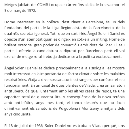
Metges Jubilats del COMB i ocupa el càrrec fins al dia de la seva mort el
9 de març de 1972.
Home interessat en la política, d’estudiant a Barcelona, és un dels
fundadors del partit de la Lliga Regionalista de la Barceloneta, de la
qual n’és secretari general. Tot i que en surt il·lès, Àngel Soler i Daniel és
objecte d’un atemptat quan es dirigeix en cotxe a un míting. Home de
brillant oratòria, gran poder de convicció i amb dots de líder. El seu
partit li ofereix la candidatura a diputat per Barcelona però ell vol
exercir de metge rural i rebutja dedicar-se a la política exclusivament.
Àngel Soler i Daniel es dedica principalment a la Tisiologia i es mostra
molt interessat en la importància del factor climàtic sobre les malalties
respiratòries. Viatja a diversos sanatoris estrangers per conèixer el seu
funcionament. En un casal de dues plantes de Vilada, crea un sanatori
antituberculós que, juntament amb les altres cases de repòs, té una
capacitat total de quaranta llits. A conseqüència de la nova teràpia
amb antibiòtics, anys més tard, el tanca desprès que ho facin
difinitivament els sanatoris de Puigdolena i Montseny a mitjans dels
anys cinquanta.
El 18 de juliol de 1936, Soler Daniel no es troba a Vilada perquè, uns