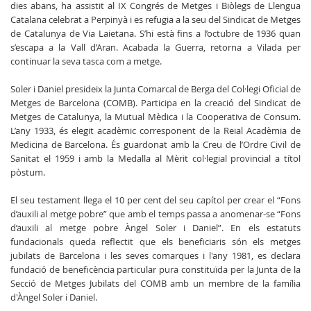
dies abans, ha assistit al IX Congrés de Metges i Biòlegs de Llengua
Catalana celebrat a Perpinyà i es refugia a la seu del Sindicat de Metges
de Catalunya de Via Laietana. S’hi està fins a l’octubre de 1936 quan
s’escapa a la Vall d’Aran. Acabada la Guerra, retorna a Vilada per
continuar la seva tasca com a metge.
Soler i Daniel presideix la Junta Comarcal de Berga del Col·legi Oficial de
Metges de Barcelona (COMB). Participa en la creació del Sindicat de
Metges de Catalunya, la Mutual Mèdica i la Cooperativa de Consum.
L’any 1933, és elegit acadèmic corresponent de la Reial Acadèmia de
Medicina de Barcelona. És guardonat amb la Creu de l’Ordre Civil de
Sanitat el 1959 i amb la Medalla al Mèrit col·legial provincial a títol
pòstum.
El seu testament llega el 10 per cent del seu capítol per crear el “Fons
d’auxili al metge pobre” que amb el temps passa a anomenar-se “Fons
d’auxili al metge pobre Àngel Soler i Daniel”. En els estatuts
fundacionals queda reflectit que els beneficiaris són els metges
jubilats de Barcelona i les seves comarques i l'any 1981, es declara
fundació de beneficència particular pura constituïda per la Junta de la
Secció de Metges Jubilats del COMB amb un membre de la família
d'Àngel Soler i Daniel.