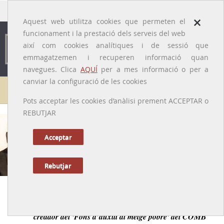
traducido por
×
Aquest web utilitza cookies que permeten el
funcionament i la prestació dels serveis del web
així com cookies analítiques i de sessió que
emmagatzemen i recuperen informació quan
navegues. Clica
AQUÍ
per a mes informació o per a
canviar la configuració de les cookies
Galeria de metges
Pots acceptar les cookies d’anàlisi prement ACCEPTAR o
REBUTJAR
Àngel Soler i Daniel
[El Bruc, Anoia, 1891 - Barcelona, 1972]
Acceptar
Rebutjar
Anterior
|
Següent
Fundador del Sanatori Antituberculós de Vilada i
creador del 'Fons d’auxili al metge pobre' del COMB