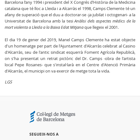
Barcelona l’any 1994 i president del X Congrés d’Història de la Medicina
catalana que té lloc a Lleida i a Alcarràs el 1998, Camps Clemente té un
afany de superació que el duu a doctorar-se -ja jubilat i octogenari- a la
Universitat de Barcelona amb la tesi
Anàlisi dels aspectes mèdics de la
mort violenta a Lleida a la Baixa Edat Mitjana
que llegeix el 2001.
El dia 19 de gener del 2019, Manel Camps Clemente ha estat objecte
d'un homenatge per part de l'Ajuntament d'Alcarràs celebrat al Casino
d'Alcarràs, seu de l'antic sindicat esquerrà Foment Agrícola Republicà,
on s'ha presentat un retrat pictòric del Dr. Camps -obra de l'artista
local Pepe Rosanes- que s'instal·larà en el Centre d'Atenció Primària
d'Alcarràs, el municipi on va exercir de metge tota la vida.
LGS
SEGUEIX-NOS A