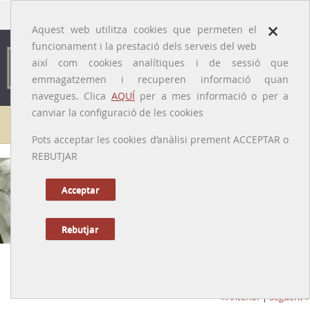
traducido por
×
Aquest web utilitza cookies que permeten el
funcionament i la prestació dels serveis del web
així com cookies analítiques i de sessió que
emmagatzemen i recuperen informació quan
navegues. Clica
AQUÍ
per a mes informació o per a
canviar la configuració de les cookies
Galeria de metges
Pots acceptar les cookies d’anàlisi prement ACCEPTAR o
REBUTJAR
Acceptar
Rebutjar
Manel Camps i Clemente
[Maials (Segrià), 19/02/1920 - Vilanova de la Barca (Segrià), 15/06/2013]
Anterior
|
Següent