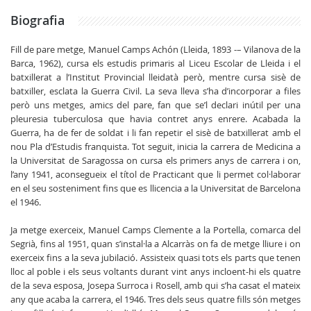
Biografia
Fill de pare metge, Manuel Camps Achón (Lleida, 1893 -– Vilanova de la
Barca, 1962), cursa els estudis primaris al Liceu Escolar de Lleida i el
batxillerat a l’Institut Provincial lleidatà però, mentre cursa sisè de
batxiller, esclata la Guerra Civil. La seva lleva s’ha d’incorporar a files
però uns metges, amics del pare, fan que se’l declari inútil per una
pleuresia tuberculosa que havia contret anys enrere. Acabada la
Guerra, ha de fer de soldat i li fan repetir el sisè de batxillerat amb el
nou Pla d’Estudis franquista. Tot seguit, inicia la carrera de Medicina a
la Universitat de Saragossa on cursa els primers anys de carrera i on,
l’any 1941, aconsegueix el títol de Practicant que li permet col·laborar
en el seu sosteniment fins que es llicencia a la Universitat de Barcelona
el 1946.
Ja metge exerceix, Manuel Camps Clemente a la Portella, comarca del
Segrià, fins al 1951, quan s’instal·la a Alcarràs on fa de metge lliure i on
exerceix fins a la seva jubilació. Assisteix quasi tots els parts que tenen
lloc al poble i els seus voltants durant vint anys incloent-hi els quatre
de la seva esposa, Josepa Surroca i Rosell, amb qui s’ha casat el mateix
any que acaba la carrera, el 1946. Tres dels seus quatre fills són metges