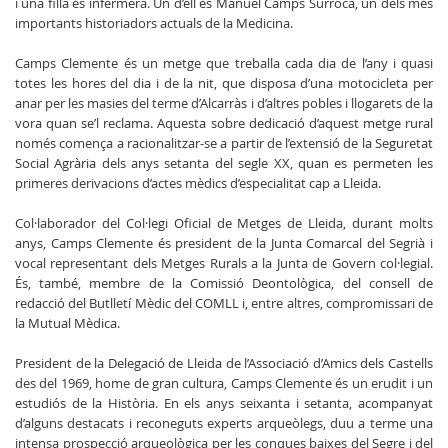
i una filla és infermera. Un d’ell és Manuel Camps Surroca, un dels més
importants historiadors actuals de la Medicina.
Camps Clemente és un metge que treballa cada dia de l’any i quasi
totes les hores del dia i de la nit, que disposa d’una motocicleta per
anar per les masies del terme d’Alcarràs i d’altres pobles i llogarets de la
vora quan se’l reclama. Aquesta sobre dedicació d’aquest metge rural
només comença a racionalitzar-se a partir de l’extensió de la Seguretat
Social Agrària dels anys setanta del segle XX, quan es permeten les
primeres derivacions d’actes mèdics d’especialitat cap a Lleida.
Col·laborador del Col·legi Oficial de Metges de Lleida, durant molts
anys, Camps Clemente és president de la Junta Comarcal del Segrià i
vocal representant dels Metges Rurals a la Junta de Govern col·legial.
És, també, membre de la Comissió Deontològica, del consell de
redacció del Butlletí Mèdic del COMLL i, entre altres, compromissari de
la Mutual Mèdica.
President de la Delegació de Lleida de l’Associació d’Amics dels Castells
des del 1969, home de gran cultura, Camps Clemente és un erudit i un
estudiós de la Història. En els anys seixanta i setanta, acompanyat
d’alguns destacats i reconeguts experts arqueòlegs, duu a terme una
intensa prospecció arqueològica per les conques baixes del Segre i del