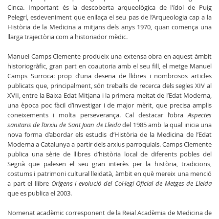
Cinca. Important és la descoberta arqueològica de l'ídol de Puig
Pelegrí, esdeveniment que enllaça el seu pas de l’Arqueologia cap a la
Història de la Medicina a mitjans dels anys 1970, quan comença una
llarga trajectòria com a historiador mèdic.
Manuel Camps Clemente produeix una extensa obra en aquest àmbit
historiogràfic, gran part en coautoria amb el seu fill, el metge Manuel
Camps Surroca: prop d’una desena de llibres i nombrosos articles
publicats que, principalment, són treballs de recerca dels segles XIV al
XVII, entre la Baixa Edat Mitjana i la primera meitat de l’Edat Moderna,
una època poc fàcil d’investigar i de major mèrit, que precisa amplis
coneixements i molta perseverança. Cal destacar l’obra
Aspectes
sanitaris de l’arxiu de Sant Joan de Lleida
del 1985 amb la qual inicia una
nova forma d’abordar els estudis d’Història de la Medicina de l’Edat
Moderna a Catalunya a partir dels arxius parroquials. Camps Clemente
publica una sèrie de llibres d’història local de diferents pobles del
Segrià que palesen el seu gran interès per la història, tradicions,
costums i patrimoni cultural lleidatà, àmbit en què mereix una menció
a part el llibre
Orígens i evolució del Col·legi Oficial de Metges de Lleida
que es publica el 2003.
Nomenat acadèmic corresponent de la Reial Acadèmia de Medicina de