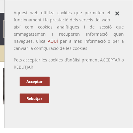
traducido por
×
Aquest web utilitza cookies que permeten el
funcionament i la prestació dels serveis del web
així com cookies analítiques i de sessió que
emmagatzemen i recuperen informació quan
navegues. Clica
AQUÍ
per a mes informació o per a
canviar la configuració de les cookies
Galeria de metges
Pots acceptar les cookies d’anàlisi prement ACCEPTAR o
REBUTJAR
Jesús Maria Bellido i Golferichs
[Barcelona, 1880 – Tolosa de Llenguadoc, 1952]
Acceptar
Rebutjar
Tornar a la Biografia
Mestre de l’Escola de Fisiologia catalana