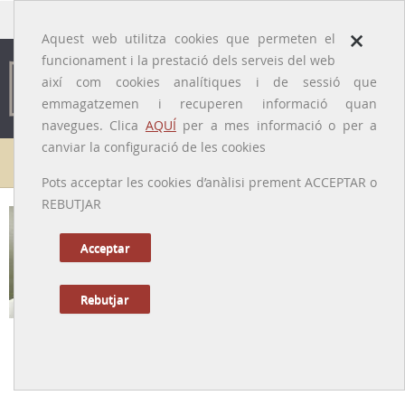
traducido por
×
Aquest web utilitza cookies que permeten el
funcionament i la prestació dels serveis del web
així com cookies analítiques i de sessió que
emmagatzemen i recuperen informació quan
navegues. Clica
AQUÍ
per a mes informació o per a
canviar la configuració de les cookies
Galeria de metges
Pots acceptar les cookies d’anàlisi prement ACCEPTAR o
REBUTJAR
Ignasi Barraquer i Barraquer
[Barcelona, 25/03/1884 - 13/05/1965]
Acceptar
Rebutjar
Tornar a la Biografia
L'iniciador d’una saga d’oftalmòlegs