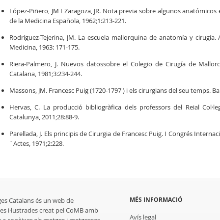
López-Piñero, JM I Zaragoza, JR. Nota previa sobre algunos anatómicos e
de la Medicina Española, 1962;1:213-221.
Rodríguez-Tejerina, JM. La escuela mallorquina de anatomía y cirugía. 
Medicina, 1963: 171-175.
Riera-Palmero, J. Nuevos datossobre el Colegio de Cirugía de Mallorc
Catalana, 1981;3:234-244.
Massons, JM. Francesc Puig (1720-1797 ) i els cirurgians del seu temps. B
Hervas, C. La producció bibliogràfica dels professors del Reial Col·
Catalunya, 2011;28:88-9.
Parellada, J. Els principis de Cirurgia de Francesc Puig. I Congrés Internac
´Actes, 1971;2:228.
MÉS INFORMACIÓ
ges Catalans és un web de
es i·lustrades creat pel CoMB amb
Avís legal