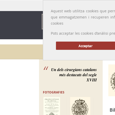
Idioma:
Català
|
Castellano
|
English
|
Français
Aquest web utilitza cookies que perm
que emmagatzemen i recuperen inf
cookies
Pots acceptar les cookies d’anàlisi
Acceptar
Galeria de metges
Un dels cirurgians catalans
més destacats del segle
XVIII
FOTOGRAFIES
Bi