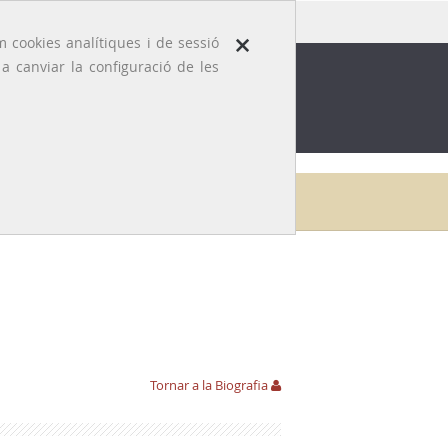
×
 cookies analítiques i de sessió
 canviar la configuració de les
ROFESSIÓ
EFEMÈRIDES MÈDIQUES
Inici
Galeria
Francesc Puig
Bibliografia
Tornar a la Biografia