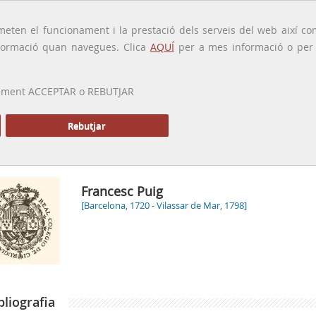
traducido por
eten el funcionament i la prestació dels serveis del web així com
ormació quan navegues. Clica
AQUÍ
per a mes informació o per a
 prement ACCEPTAR o REBUTJAR
PRESENTACIÓ
GALERIA
ALTRES GALERIES
MEMÒRIA P
Rebutjar
Francesc Puig
[Barcelona, 1720 - Vilassar de Mar, 1798]
bliografia