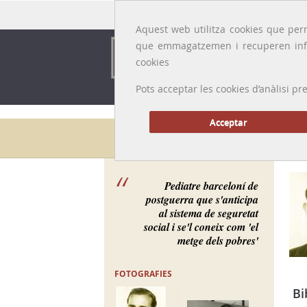
Idioma:
Català
|
Castellano
|
English
|
Français
Aquest web utilitza cookies que perm
que emmagatzemen i recuperen inf
cookies
Pots acceptar les cookies d’anàlisi
Acceptar
Galeria de metges
Pediatre barceloní de
postguerra que s'anticipa
al sistema de seguretat
social i se'l coneix com 'el
metge dels pobres'
FOTOGRAFIES
Bi