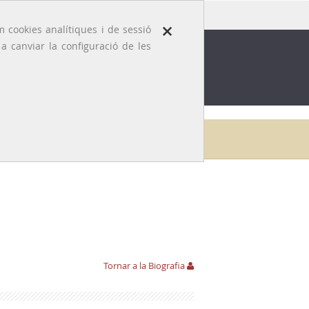
×
 cookies analítiques i de sessió
 canviar la configuració de les
ROFESSIÓ
EFEMÈRIDES MÈDIQUES
Inici
Galeria
Carles Ribas i Magri
Bibliografia
Tornar a la Biografia