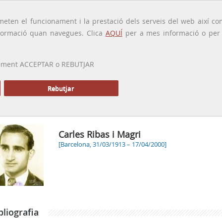
traducido por
eten el funcionament i la prestació dels serveis del web així com
ormació quan navegues. Clica
AQUÍ
per a mes informació o per a
 prement ACCEPTAR o REBUTJAR
PRESENTACIÓ
GALERIA
ALTRES GALERIES
MEMÒRIA P
Rebutjar
Carles Ribas i Magri
[Barcelona, 31/03/1913 – 17/04/2000]
bliografia