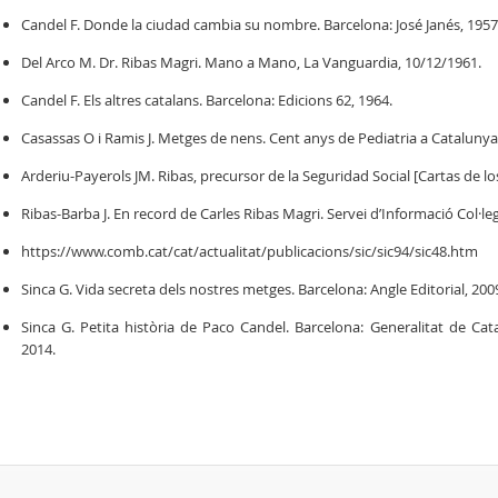
Candel F. Donde la ciudad cambia su nombre. Barcelona: José Janés, 1957
Del Arco M. Dr. Ribas Magri. Mano a Mano, La Vanguardia, 10/12/1961.
Candel F. Els altres catalans. Barcelona: Edicions 62, 1964.
Casassas O i Ramis J. Metges de nens. Cent anys de Pediatria a Catalunya
Arderiu-Payerols JM. Ribas, precursor de la Seguridad Social [Cartas de l
Ribas-Barba J. En record de Carles Ribas Magri. Servei d’Informació Col·le
https://www.comb.cat/cat/actualitat/publicacions/sic/sic94/sic48.htm
Sinca G. Vida secreta dels nostres metges. Barcelona: Angle Editorial, 200
Sinca G. Petita història de Paco Candel. Barcelona: Generalitat de Cata
2014.