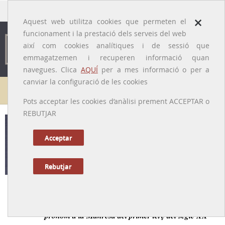
traducido por
×
Aquest web utilitza cookies que permeten el
funcionament i la prestació dels serveis del web
així com cookies analítiques i de sessió que
emmagatzemen i recuperen informació quan
navegues. Clica
AQUÍ
per a mes informació o per a
canviar la configuració de les cookies
Galeria de metges
Pots acceptar les cookies d’anàlisi prement ACCEPTAR o
REBUTJAR
Josep Arola i Sala
[Manresa, 26/04/1875 - 25/12/1933]
Acceptar
Rebutjar
Tornar a la Biografia
Metge, periodista i activista cultural i republicà català,
prohom a la Manresa del primer terç del segle XX