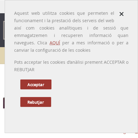
traducido por
×
Aquest web utilitza cookies que permeten el
funcionament i la prestació dels serveis del web
així com cookies analítiques i de sessió que
emmagatzemen i recuperen informació quan
navegues. Clica
AQUÍ
per a mes informació o per a
canviar la configuració de les cookies
Galeria de metges
Pots acceptar les cookies d’anàlisi prement ACCEPTAR o
REBUTJAR
Acceptar
Rebutjar
Ramon Bacardí i Pons
[Barcelona, 10/07/1924 – Molins de Rei, 21/09/2017]
Tornar a la Biografia