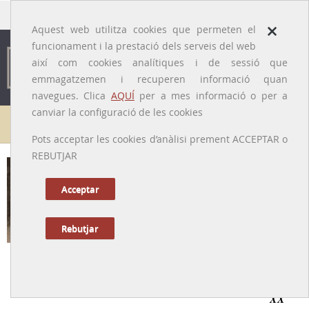
traducido por
×
Aquest web utilitza cookies que permeten el
funcionament i la prestació dels serveis del web
així com cookies analítiques i de sessió que
emmagatzemen i recuperen informació quan
navegues. Clica
AQUÍ
per a mes informació o per a
canviar la configuració de les cookies
Galeria de metges
Pots acceptar les cookies d’anàlisi prement ACCEPTAR o
REBUTJAR
Enric Ribas i Ribas
[Vigo, 1870 – El Masnou, 1935]
Acceptar
Rebutjar
Tornar a la Biografia
Un gran cirurgià de Barcelona del primer terç del segle
XX