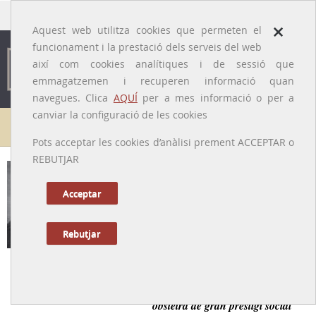
traducido por
×
Aquest web utilitza cookies que permeten el
funcionament i la prestació dels serveis del web
així com cookies analítiques i de sessió que
emmagatzemen i recuperen informació quan
navegues. Clica
AQUÍ
per a mes informació o per a
canviar la configuració de les cookies
Galeria de metges
Pots acceptar les cookies d’anàlisi prement ACCEPTAR o
REBUTJAR
Joaquim Bonet i Amigó
[Barcelona, 1852-1913]
Acceptar
Rebutjar
Tornar a la Biografia
Primer president del Col·legi de Metges de Barcelona,
obstetra de gran prestigi social