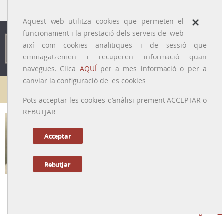
traducido por
×
Aquest web utilitza cookies que permeten el
funcionament i la prestació dels serveis del web
així com cookies analítiques i de sessió que
emmagatzemen i recuperen informació quan
navegues. Clica
AQUÍ
per a mes informació o per a
canviar la configuració de les cookies
Galeria de metges
Pots acceptar les cookies d’anàlisi prement ACCEPTAR o
REBUTJAR
Acceptar
Rebutjar
Antonio Armengol i Perecaula [o Peracaula]
[La Garriga (Vallès Oriental), 30/08/1892 – Barcelona, 28/04/1966]
Tornar a la Biografia