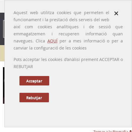
traducido por
×
Aquest web utilitza cookies que permeten el
funcionament i la prestació dels serveis del web
així com cookies analítiques i de sessió que
emmagatzemen i recuperen informació quan
navegues. Clica
AQUÍ
per a mes informació o per a
canviar la configuració de les cookies
Galeria de metges
Pots acceptar les cookies d’anàlisi prement ACCEPTAR o
REBUTJAR
Acceptar
Rebutjar
Josep Tomàs i Vilaltella
[Sant Fost de Campsentelles (Vallès Oriental), 18/05/1938 – Barcelona,
7/10/2025]
Tornar a la Biografia