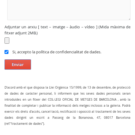
Adjuntar un arxiu [ text – imatge – àudio – vídeo ] (Mida màxima de
fitxer adjunt 2MB.)
Si, accepto la política de confidencialitat de dades.
Enviar
D'acord amb el que disposa la Llei Orgànica 15/1999, de 13 de desembre, de protecció
de dades de caràcter personal, li informem que les seves dades personals seran
introduïdes en un fitxer del COL·LEGI OFICIAL DE METGES DE BARCELONA , amb la
finalitat de completar i publicar la informació dels metges inclosos a la galeria. Podrà
exercir els drets d'accés, cancel·lació, rectificació i oposició al tractament de les seves
dades dirigint un escrit a Passeig de la Bonanova, 47, 08017 Barcelona
(ref:"tractament de dades").