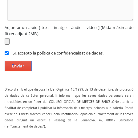
Adjuntar un arxiu [ text – imatge – àudio – vídeo ] (Mida màxima de
fitxer adjunt 2MB.)
Si, accepto la política de confidencialitat de dades.
Enviar
D'acord amb el que disposa la Llei Orgànica 15/1999, de 13 de desembre, de protecció
de dades de caràcter personal, li informem que les seves dades personals seran
introduïdes en un fitxer del COL·LEGI OFICIAL DE METGES DE BARCELONA , amb la
finalitat de completar i publicar la informació dels metges inclosos a la galeria. Podrà
exercir els drets d'accés, cancel·lació, rectificació i oposició al tractament de les seves
dades dirigint un escrit a Passeig de la Bonanova, 47, 08017 Barcelona
(ref:"tractament de dades").