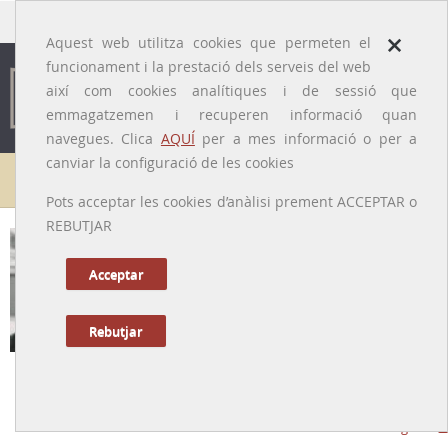
traducido por
×
Aquest web utilitza cookies que permeten el
funcionament i la prestació dels serveis del web
així com cookies analítiques i de sessió que
emmagatzemen i recuperen informació quan
navegues. Clica
AQUÍ
per a mes informació o per a
canviar la configuració de les cookies
Galeria de metges
Pots acceptar les cookies d’anàlisi prement ACCEPTAR o
REBUTJAR
Acceptar
Rebutjar
Jordi Soler i Bachs
[Cabrera de Mar, Maresme, 22/09/1915 – Barcelona, 11/11/2004]
Tornar a la Biografia