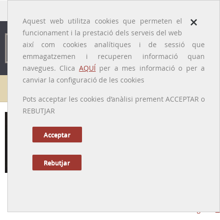
traducido por
×
Aquest web utilitza cookies que permeten el
funcionament i la prestació dels serveis del web
així com cookies analítiques i de sessió que
emmagatzemen i recuperen informació quan
navegues. Clica
AQUÍ
per a mes informació o per a
canviar la configuració de les cookies
Galeria de metges
Pots acceptar les cookies d’anàlisi prement ACCEPTAR o
REBUTJAR
Acceptar
Rebutjar
Josep Queraltó i Jorba
[Sant Martí Sarroca (Alt Penedès), 15/09/1746— Madrid, 11/04/1805]
Tornar a la Biografia