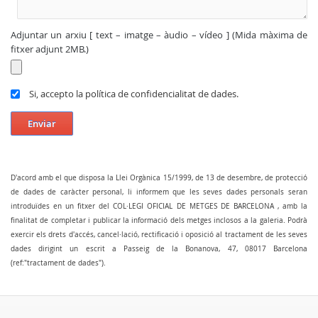
Adjuntar un arxiu [ text – imatge – àudio – vídeo ] (Mida màxima de
fitxer adjunt 2MB.)
Si, accepto la política de confidencialitat de dades.
Enviar
D'acord amb el que disposa la Llei Orgànica 15/1999, de 13 de desembre, de protecció
de dades de caràcter personal, li informem que les seves dades personals seran
introduïdes en un fitxer del COL·LEGI OFICIAL DE METGES DE BARCELONA , amb la
finalitat de completar i publicar la informació dels metges inclosos a la galeria. Podrà
exercir els drets d'accés, cancel·lació, rectificació i oposició al tractament de les seves
dades dirigint un escrit a Passeig de la Bonanova, 47, 08017 Barcelona
(ref:"tractament de dades").