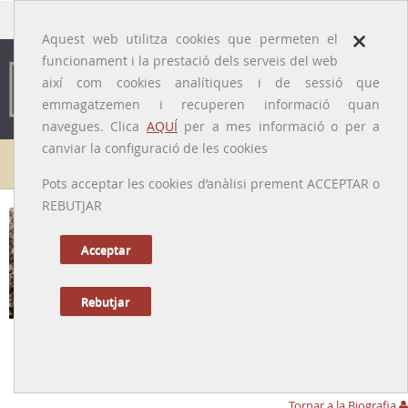
traducido por
×
Aquest web utilitza cookies que permeten el
funcionament i la prestació dels serveis del web
així com cookies analítiques i de sessió que
emmagatzemen i recuperen informació quan
navegues. Clica
AQUÍ
per a mes informació o per a
canviar la configuració de les cookies
Galeria de metges
Pots acceptar les cookies d’anàlisi prement ACCEPTAR o
REBUTJAR
Acceptar
Rebutjar
Francesc Santponç i Roca [o Sanponts o
Sampons o Santpons]
[Barcelona, 01710/1756 - 04/1821]
Tornar a la Biografia