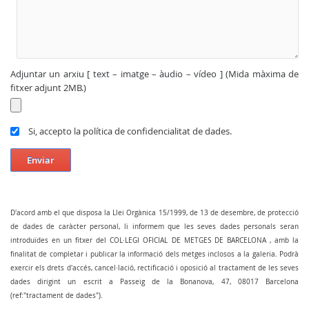
Adjuntar un arxiu [ text – imatge – àudio – vídeo ] (Mida màxima de
fitxer adjunt 2MB.)
Si, accepto la política de confidencialitat de dades.
Enviar
D'acord amb el que disposa la Llei Orgànica 15/1999, de 13 de desembre, de protecció
de dades de caràcter personal, li informem que les seves dades personals seran
introduïdes en un fitxer del COL·LEGI OFICIAL DE METGES DE BARCELONA , amb la
finalitat de completar i publicar la informació dels metges inclosos a la galeria. Podrà
exercir els drets d'accés, cancel·lació, rectificació i oposició al tractament de les seves
dades dirigint un escrit a Passeig de la Bonanova, 47, 08017 Barcelona
(ref:"tractament de dades").